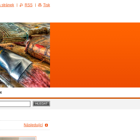
 stránek
RSS
Tisk
I
Následující