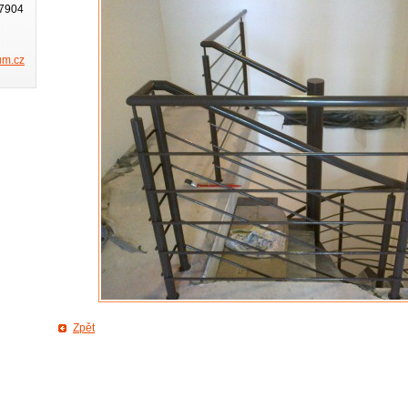
67904
um.cz
Zpět