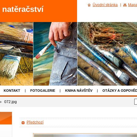
Úvodní stránka
Mapa
- natěračství
KONTAKT
FOTOGALERIE
KNIHA NÁVŠTĚV
OTÁZKY A ODPOVĚD
072.jpg
Předchozí