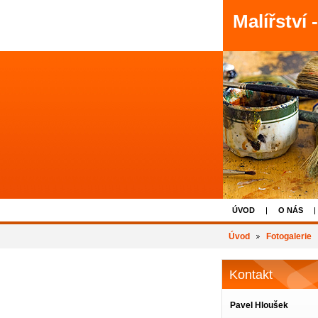
Malířství 
ÚVOD
O NÁS
Úvod
Fotogalerie
Kontakt
Pavel Hloušek