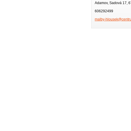
Adamov, Sadová 17, 
606292499
malby-hl
ousek@ce
ntr