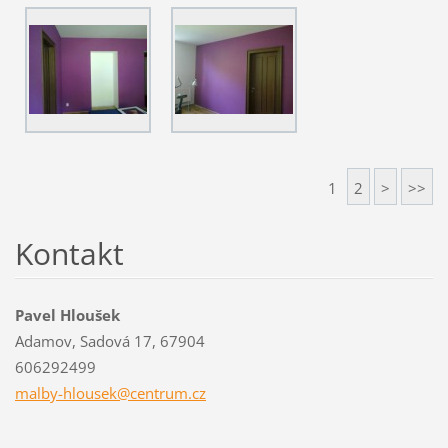
1
2
>
>>
Kontakt
Pavel Hloušek
Adamov, Sadová 17, 67904
606292499
malby-hl
ousek@ce
ntrum.cz